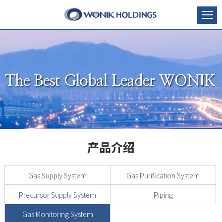
产品介绍
Gas Supply System
Gas Purification System
Precursor Supply System
Piping
Gas Monitoring System