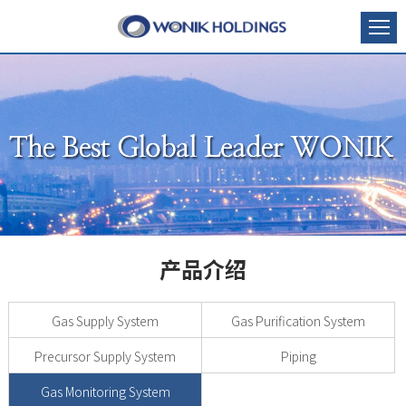
产品介绍
Gas Supply System
Gas Purification System
Precursor Supply System
Piping
Gas Monitoring System