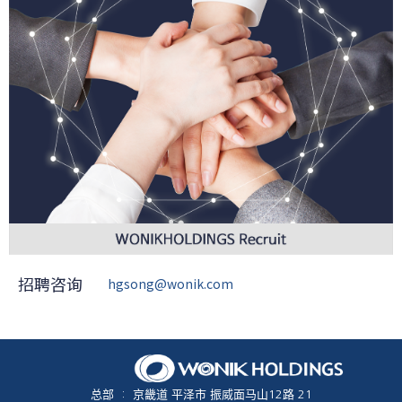
招聘咨询
hgsong@wonik.com
总部
:
京畿道 平泽市 振威面马山12路 21