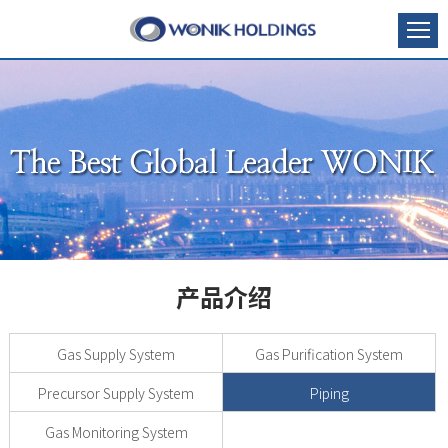
产品介绍
Gas Supply System
Gas Purification System
Precursor Supply System
Piping
Gas Monitoring System