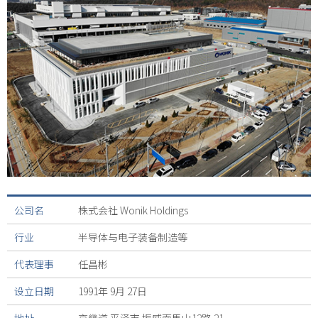
公司名
株式会社 Wonik Holdings
行业
半导体与电子装备制造等
代表理事
任昌彬
设立日期
1991年 9月 27日
地址
京畿道 平泽市 振威面馬山12路 21