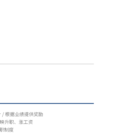
价 / 根据业绩提供奖励
 反映升职、涨工资
职制度