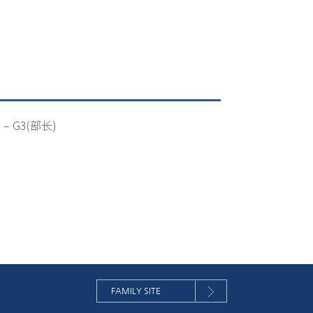
 – G3(部长)
FAMILY SITE