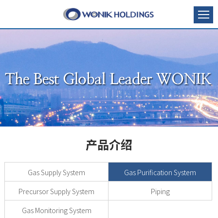
产品介绍
Gas Supply System
Gas Purification System
Precursor Supply System
Piping
Gas Monitoring System