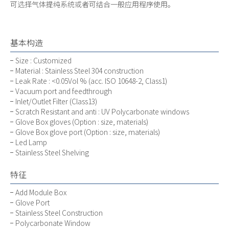
可选择气体提纯系统或者可结合一般应用程序使用。
基本构造
Size : Customized
Material : Stainless Steel 304 construction
Leak Rate : <0.05Vol % (acc. ISO 10648-2, Class1)
Vacuum port and feedthrough
Inlet/Outlet Filter (Class13)
Scratch Resistant and anti : UV Polycarbonate windows
Glove Box gloves (Option : size, materials)
Glove Box glove port (Option : size, materials)
Led Lamp
Stainless Steel Shelving
特征
Add Module Box
Glove Port
Stainless Steel Construction
Polycarbonate Window