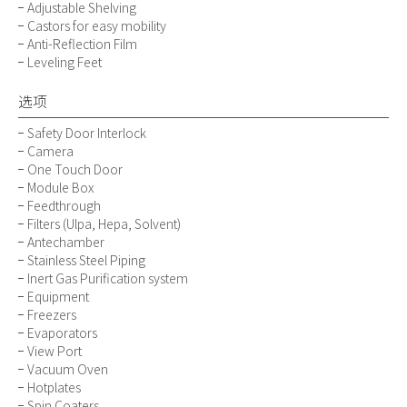
Adjustable Shelving
Castors for easy mobility
Anti-Reflection Film
Leveling Feet
选项
Safety Door Interlock
Camera
One Touch Door
Module Box
Feedthrough
Filters (Ulpa, Hepa, Solvent)
Antechamber
Stainless Steel Piping
Inert Gas Purification system
Equipment
Freezers
Evaporators
View Port
Vacuum Oven
Hotplates
Spin Coaters