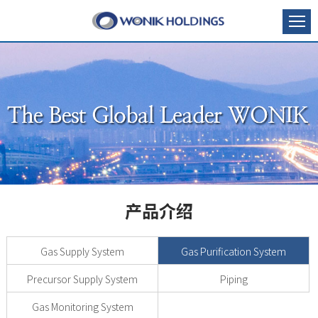
产品介绍
Gas Supply System
Gas Purification System
Precursor Supply System
Piping
Gas Monitoring System