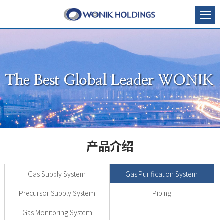
产品介绍
Gas Supply System
Gas Purification System
Precursor Supply System
Piping
Gas Monitoring System